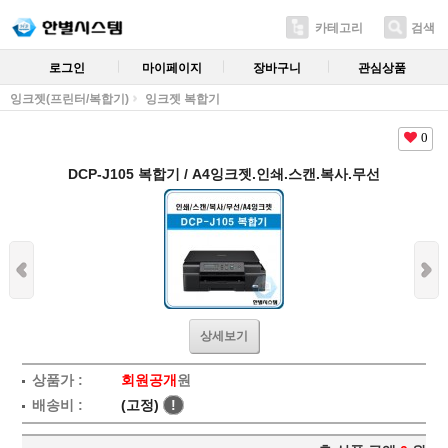
카테고리
검색
로그인
마이페이지
장바구니
관심상품
잉크젯(프린터/복합기)
잉크젯 복합기
0
DCP-J105 복합기 / A4잉크젯.인쇄.스캔.복사.무선
상세보기
상품가 :
회원공개
원
배송비 :
(고정)
!