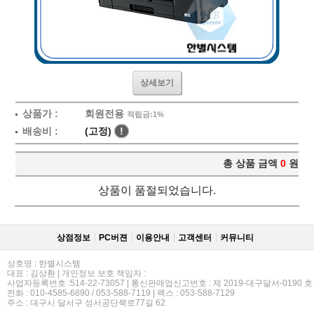
상세보기
상품가 :
회원전용
적립금:1%
배송비 :
(고정)
!
총 상품 금액
0
원
상품이 품절되었습니다.
상점정보
PC버젼
이용안내
고객센터
커뮤니티
상호명 : 한별시스템
대표 : 김상환 | 개인정보 보호 책임자 :
사업자등록번호 :514-22-73057 | 통신판매업신고번호 : 제 2019-대구달서-0190 호
전화 : 010-4585-6890 / 053-588-7119 | 팩스 : 053-588-7129
주소 : 대구시 달서구 성서공단북로77길 62