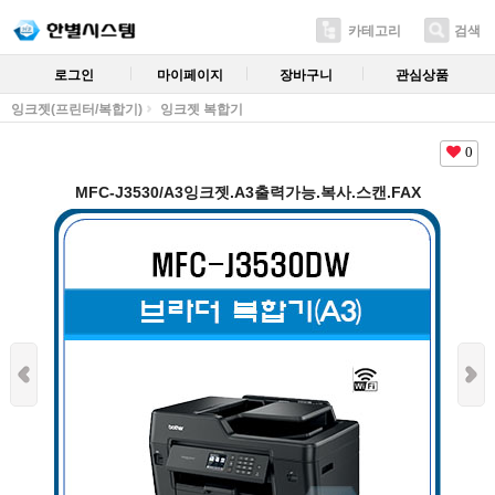
카테고리
검색
로그인
마이페이지
장바구니
관심상품
잉크젯(프린터/복합기)
잉크젯 복합기
0
MFC-J3530/A3잉크젯.A3출력가능.복사.스캔.FAX