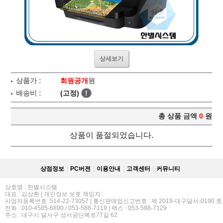
상세보기
상품가 :
회원공개
원
배송비 :
(고정)
!
총 상품 금액
0
원
상품이 품절되었습니다.
상점정보
PC버젼
이용안내
고객센터
커뮤니티
상호명 : 한별시스템
대표 : 김상환 | 개인정보 보호 책임자 :
사업자등록번호 :514-22-73057 | 통신판매업신고번호 : 제 2019-대구달서-0190 호
전화 : 010-4585-6890 / 053-588-7119 | 팩스 : 053-588-7129
주소 : 대구시 달서구 성서공단북로77길 62